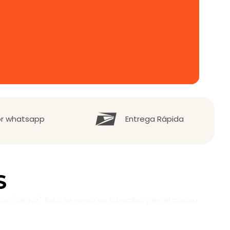
or whatsapp
Entrega Rápida
S
n "Seguir". Esto se envió en tu recibo y en el correo