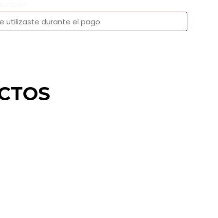
turación
CTOS