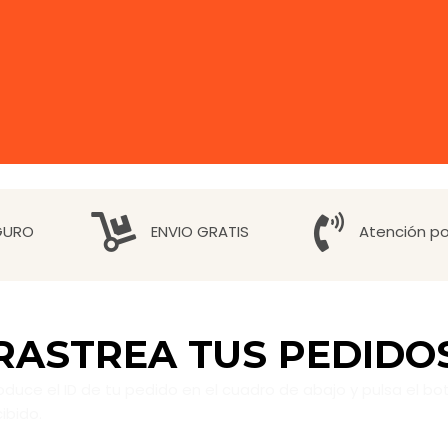
GURO
ENVIO GRATIS
Atención p
RASTREA TUS PEDIDO
duce el ID de tu pedido en el cuadro de abajo y pulsa el botó
ibido.